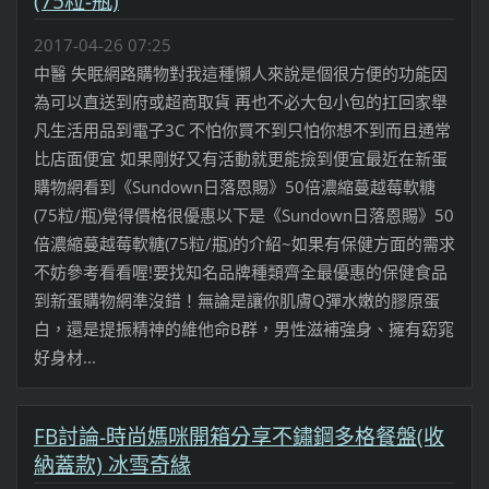
(75粒-瓶)
2017-04-26 07:25
中醫 失眠網路購物對我這種懶人來說是個很方便的功能因
為可以直送到府或超商取貨 再也不必大包小包的扛回家舉
凡生活用品到電子3C 不怕你買不到只怕你想不到而且通常
比店面便宜 如果剛好又有活動就更能撿到便宜最近在新蛋
購物網看到《Sundown日落恩賜》50倍濃縮蔓越莓軟糖
(75粒/瓶)覺得價格很優惠以下是《Sundown日落恩賜》50
倍濃縮蔓越莓軟糖(75粒/瓶)的介紹~如果有保健方面的需求
不妨參考看看喔!要找知名品牌種類齊全最優惠的保健食品
到新蛋購物網準沒錯！無論是讓你肌膚Q彈水嫩的膠原蛋
白，還是提振精神的維他命B群，男性滋補強身、擁有窈窕
好身材...
FB討論-時尚媽咪開箱分享不鏽鋼多格餐盤(收
納蓋款) 冰雪奇緣