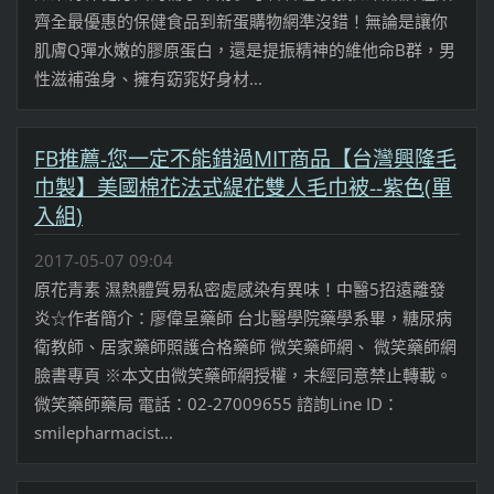
齊全最優惠的保健食品到新蛋購物網準沒錯！無論是讓你
肌膚Q彈水嫩的膠原蛋白，還是提振精神的維他命B群，男
性滋補強身、擁有窈窕好身材...
FB推薦-您一定不能錯過MIT商品【台灣興隆毛
巾製】美國棉花法式緹花雙人毛巾被--紫色(單
入組)
2017-05-07 09:04
原花青素 濕熱體質易私密處感染有異味！中醫5招遠離發
炎☆作者簡介：廖偉呈藥師 台北醫學院藥學系畢，糖尿病
衛教師、居家藥師照護合格藥師 微笑藥師網、 微笑藥師網
臉書專頁 ※本文由微笑藥師網授權，未經同意禁止轉載。
微笑藥師藥局 電話：02-27009655 諮詢Line ID：
smilepharmacist...