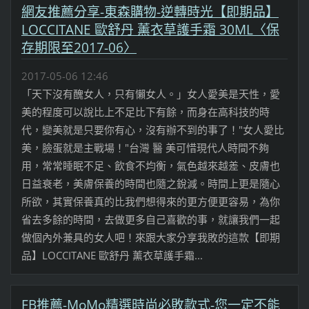
網友推薦分享-東森購物-逆轉時光【即期品】
LOCCITANE 歐舒丹 薰衣草護手霜 30ML〈保
存期限至2017-06〉
2017-05-06 12:46
「天下沒有醜女人，只有懶女人。」女人愛美是天性，愛
美的程度可以說比上不足比下有餘，而身在高科技的時
代，變美就是只要你有心，沒有辦不到的事了！"女人愛比
美，臉蛋就是主戰場！"台灣 醫 美可惜現代人時間不夠
用，常常睡眠不足、飲食不均衡，氣色越來越差、皮膚也
日益衰老，美膚保養的時間也隨之銳減。時間上更是隨心
所欲，其實保養真的比我們想得來的更方便更容易，為你
省去多餘的時間，去做更多自己喜歡的事，就讓我們一起
做個內外兼具的女人吧！來跟大家分享我敗的這款【即期
品】LOCCITANE 歐舒丹 薰衣草護手霜...
FB推薦-MoMo精選時尚必敗款式-您一定不能