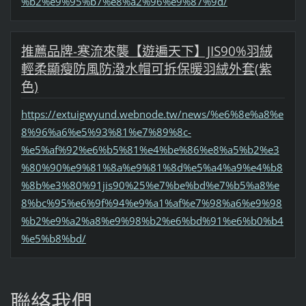
%b2%e9%95%b7%e8%a2%96%e9%87%9d/
推薦品牌-寒流來襲【遊遍天下】JIS90%羽絨
輕柔顯瘦防風防潑水帽可拆保暖羽絨外套(紫
色)
https://extuigwyund.webnode.tw/news/%e6%8e%a8%e
8%96%a6%e5%93%81%e7%89%8c-
%e5%af%92%e6%b5%81%e4%be%86%e8%a5%b2%e3
%80%90%e9%81%8a%e9%81%8d%e5%a4%a9%e4%b8
%8b%e3%80%91jis90%25%e7%be%bd%e7%b5%a8%e
8%bc%95%e6%9f%94%e9%a1%af%e7%98%a6%e9%98
%b2%e9%a2%a8%e9%98%b2%e6%bd%91%e6%b0%b4
%e5%b8%bd/
聯絡我們